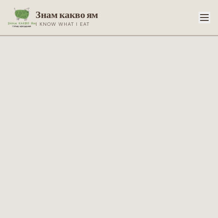
Знам какво ям
I KNOW WHAT I EAT