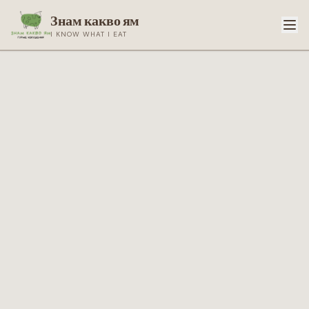
Знам какво ям
I KNOW WHAT I EAT